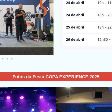
24 de abril
10h
–
11
24 de abril
18h
–
20
25 de abril
18h
–
22
26 de abril
12h30
–
Fotos da Festa COPA EXPERIENCE 2025